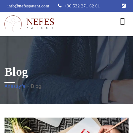
info@nefespatent.com
+90 532 271 62 01
Blog
Anasayfa
»
Blog