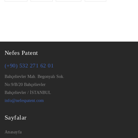
Nefes Patent
(+90) 532 271 62 01
Bahçelievler Mah. Begonyalı Sok.
No:9/B/20 Bahçelievler
Bahçelievler / İSTANBUL
info@nefespatent.com
Sayfalar
Anasayfa