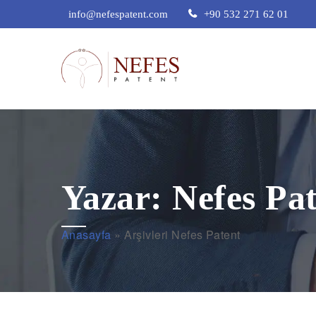
info@nefespatent.com
+90 532 271 62 01
Yazar:
Nefes Pa
Anasayfa
»
Arşivleri Nefes Patent