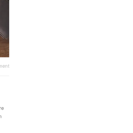
ment
re
m