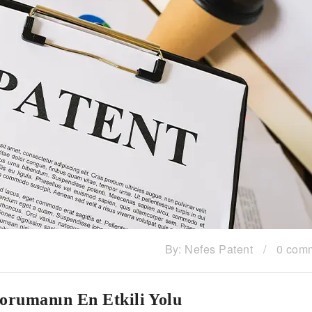
By:
Nefes Patent
/
0 com
Korumanın En Etkili Yolu