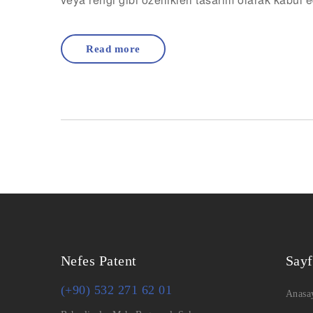
Read more
Nefes Patent
Sayf
(+90) 532 271 62 01
Anasa