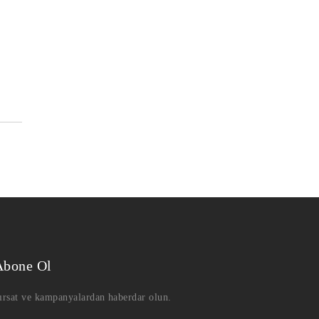
Abone Ol
ırsat ve kampanyalardan haberdar olun.