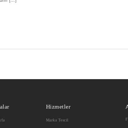
alar
Hizmetler
F
yfa
Marka Tescil